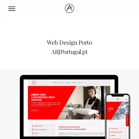
Skip
Menu
to
main
content
Web Design Porto
ARJPortugal.pt