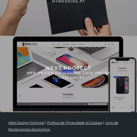
MYWEDDING.PT
NEXT PROJECT
WEB DESIGN GUIMARÃES, LOJA ONLINE
CLICKSTORE.PT
|
|
Web Design Portugal
Política de Privacidade & Cookies
Livro de
Reclamações Electrónico