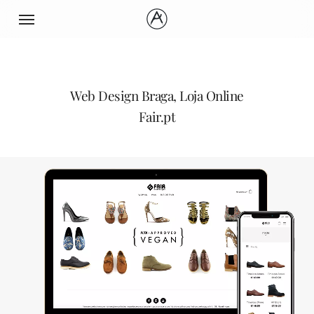
Skip
Menu
to
main
content
Web Design Braga, Loja Online
Fair.pt